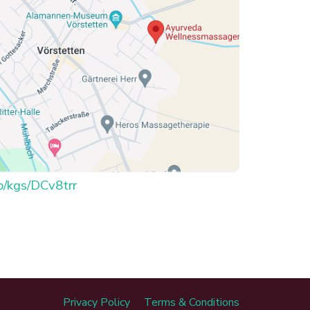
co/kgs/DCv8trr
Privacy Policy
Terms & Conditions