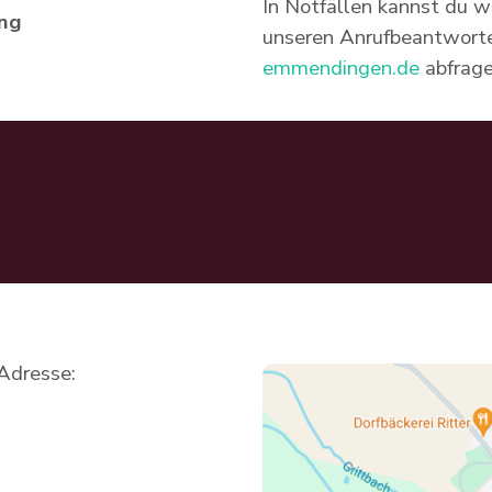
In Notfällen kannst du w
ung
unseren Anrufbeantworte
emmendingen.de
abfrag
 Adresse: