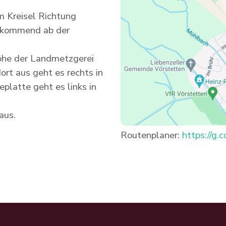
m Kreisel Richtung
s kommend ab der
öhe der Landmetzgerei
ort aus geht es rechts in
latte geht es links in
Haus.
Routenplaner:
https://g.