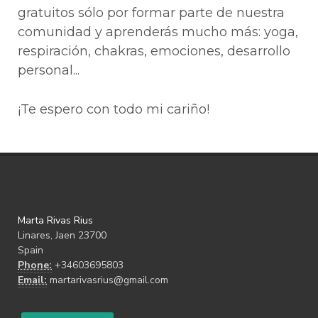
gratuitos sólo por formar parte de nuestra
comunidad y aprenderás mucho más: yoga,
respiración, chakras, emociones, desarrollo
personal...
¡Te espero con todo mi cariño!
Marta Rivas Rius
Linares, Jaen 23700
Spain
Phone:
+34603695803
Email:
martarivasrius@gmail.com