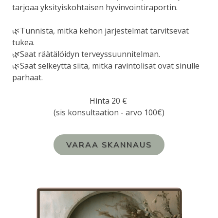
tarjoaa yksityiskohtaisen hyvinvointiraportin.
🌿
Tunnista, mitkä kehon järjestelmät tarvitsevat
tukea.
🌿
Saat räätälöidyn terveyssuunnitelman.
🌿
Saat selkeyttä siitä, mitkä ravintolisät ovat sinulle
parhaat.
Hinta 20 €
(sis konsultaation - arvo 100€)
VARAA SKANNAUS