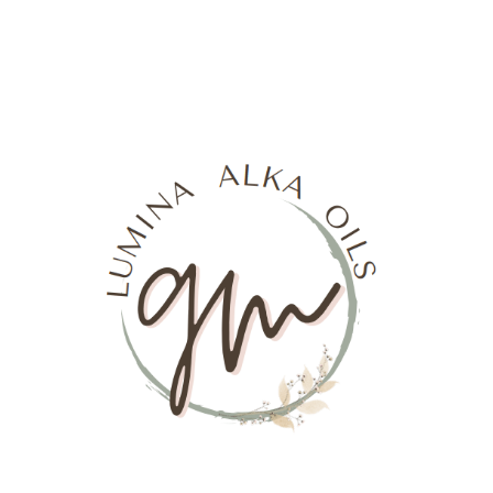
e="google-site-<meta name="google-site-
verification"
content="Fd2GrJdLZll3zULKsF3qGo_7hZ749Rz
/>