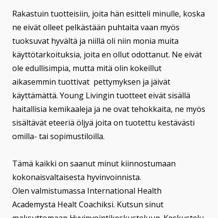
Rakastuin tuotteisiin, joita hän esitteli minulle, koska
ne eivät olleet pelkästään puhtaita vaan myös
tuoksuvat hyvältä ja niillä oli niin monia muita
käyttötarkoituksia, joita en ollut odottanut. Ne eivät
ole edullisimpia, mutta mitä olin kokeillut
aikasemmin tuottivat pettymyksen ja jäivät
käyttämättä. Young Livingin tuotteet eivät sisällä
haitallisia kemikaaleja ja ne ovat tehokkaita, ne myös
sisältävät eteeriä öljyä joita on tuotettu kestävästi
omilla- tai sopimustiloilla.
Tämä kaikki on saanut minut kiinnostumaan
kokonaisvaltaisesta hyvinvoinnista.
Olen valmistumassa International Health
Academysta Healt Coachiksi. Kutsun sinut
maksuttomaan Hyvinvointikeskusteluun. Keskustelu