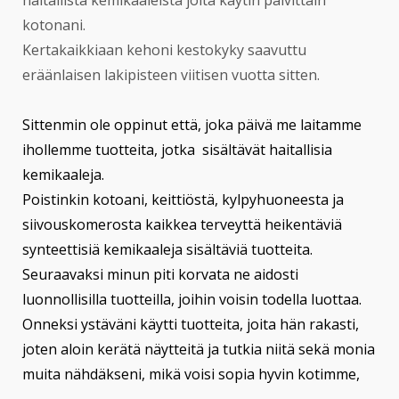
kotonani.
Kertakaikkiaan kehoni kestokyky saavuttu
eräänlaisen lakipisteen viitisen vuotta sitten.
Sittenmin ole oppinut että, joka päivä me laitamme
ihollemme tuotteita, jotka sisältävät haitallisia
kemikaaleja.
Poistinkin kotoani, keittiöstä, kylpyhuoneesta ja
siivouskomerosta kaikkea terveyttä heikentäviä
synteettisiä kemikaaleja sisältäviä tuotteit
a.
Seuraavaksi minun piti korvata ne aidosti
luonnollisilla tuotteilla, joihin voisin todella luottaa.
Onneksi ystäväni käytti tuotteita, joita hän rakasti,
joten aloin kerätä näytteitä ja tutkia niitä sekä monia
muita nähdäkseni, mikä voisi sopia hyvin kotimme,