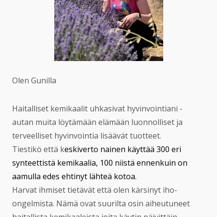
Olen Gunilla
Haitalliset kemikaalit uhkasivat hyvinvointiani -
autan muita löytämään elämään luonnolliset ja
terveelliset hyvinvointia lisäävät tuotteet.
Tiestikö että k
eskiverto nainen käyttää 300 eri
synteettistä kemikaalia, 100 niistä ennenkuin on
aamulla edes ehtinyt lähteä kotoa.
Harvat ihmiset tietävät että olen kärsinyt iho-
ongelmista. Nämä ovat suurilta osin aiheutuneet
haitallista kemikaaleista joita käytin päivittäin