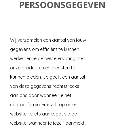
PERSOONSGEGEVEN
GDPR).
Door gebruik te maken van deze
website ga je akkoord met onze
algemene voorwaarden, privacy
Wij verzamelen een aantal van jouw
verklaring en cookie beleid.
gegevens om efficiënt te kunnen
Je gegevens worden nooit
werken en je de beste ervaring met
doorgegeven of verkocht aan
onze producten en diensten te
derden, tenzij op jouw uitdrukkelijke
kunnen bieden. Je geeft een aantal
verzoek en na het verlenen van jouw
van deze gegevens rechtstreeks
toestemming.
aan ons door wanneer je het
contactformulier invult op onze
website, je iets aankoopt via de
website, wanneer je jezelf aanmeldt