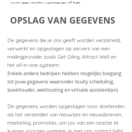
voor een gratis weggever of het
eBook, je jezelf inschrijft voor één
OPSLAG VAN GEGEVENS
van onze activiteiten of workshops,
je op consultatie komt …
De gegevens die je ons geeft worden verzameld,
verwerkt en opgeslagen op servers van een
De gegevens die verzameld worden
mailingprovider zoals Get Oiling, Attract Well en
kunnen volgende zijn: naam+
het
all-in-one systeem
.
voornaam - adres - woonplaats -
Enkele andere bedrijven hebben mogelijks toegang
telefoonnummer - email adres - BTW
tot jouw gegevens waaronder Acuity scheduling,
nummer -geboortedatum.
boekhouder, webhosting en virtuele assistent(en).
De gegevens worden opgeslagen voor doeleinden
Je gegevens worden niet langer dan
als het verzenden van nieuwtjes en nieuwsbrieven,
noodzakelijk bewaard voor het doel
marketing, promoties, om jou van een reactie te
waarvoor ze zijn ontvangen.
kunnen voorzien wanneer je met ons contact hebt