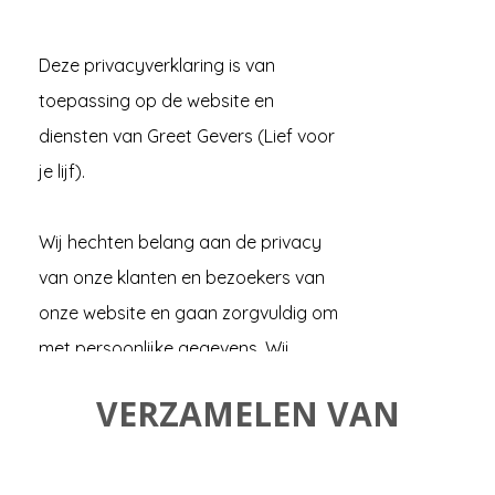
Deze privacyverklaring is van
toepassing op de website en
diensten van Greet Gevers (Lief voor
je lijf).
Wij hechten belang aan de privacy
van onze klanten en bezoekers van
onze website en gaan zorgvuldig om
met persoonlijke gegevens. Wij
verwerken verzamelde gegevens
VERZAMELEN VAN
alleen op een manier die conform is
met de Algemene Verordening
Gegevensbescherming (AVG /